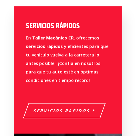
SERVICIOS RÁPIDOS
En
Taller Mecánico CR
, ofrecemos
servicios rápidos
y eficientes para que
tu vehículo vuelva a la carretera lo
antes posible. ¡Confía en nosotros
para que tu auto esté en óptimas
condiciones en tiempo récord!
SERVICIOS RAPIDOS