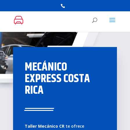
MECÁNICO
EXPRESS COSTA
RICA
Taller Mecánico CR
te ofrece