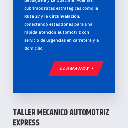
de Alajuela y La Guácima. Además,
cubrimos rutas estratégicas como la
Ruta 27
y la
Circunvalación
,
conectando estas zonas para una
rápida atención automotriz con
servicio de urgencias en carretera y a
domicilio.
LLAMANOS
TALLER MECANICO AUTOMOTRIZ
EXPRESS